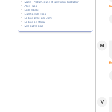
Martin Trystram, jeune et talentueux illustrateur
Alice Hugo
R
Lili la rebelle
L'archipel de Théo
Le blog Brise, par Domi
Le blog de Marlou
Mes autres amis
M
R
V