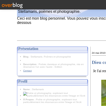
Stellamaris, poèmes et photographie.
Ceci est mon blog personnel. Vous pouvez vous inscr
dessous
Présentation
24 mai 2010
Blog
: Stellamaris. Poèmes et photographie
Dieu c
Description
: Poésie classique et photographie, mis en
résonance l'un avec l'autre - Edition
Je l'ai r
Contact
Profil
Name :
Stellamaris
À Propos :
Poète et photographe, explorant tout
particulièrement les résonances entre l'image et l'écrit