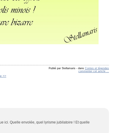
Publié par Stellamaris
-
dans
Contes et légendes
commenter cet article
…
ue >>
e ici. Quelle envolée, quel lyrisme jubilatoire ! Et quelle