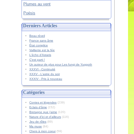
Plumes au vent
Poésis
Derniers Articles
Beau réveil
France sans âme
État complice
Vaillante est la fée
L'écho d'Astaris
C'est parti !
Un auteur de plus pour Les fungi de Yuggoth
XXXVI - Continuité
XXXV - L'astre du soir
XXXIV - Pris à nouveau
Catégories
Contes et légendes
(239)
Eclats d'âme
(152)
Bretagne que j'aime
(120)
Nature d'ici et d'ailleurs
(116)
Jeu de rôles
(89)
Ma muse
(84)
Chers à mon coeur
(59)