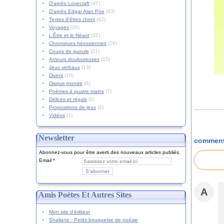
D'après Lovecraft
(47)
D'après Edgar Alan Poe
(43)
Textes d'êtres chers
(42)
Voyages
(35)
L'Être et le Néant
(32)
Chroniques héossiennes
(28)
Coups de gueule
(21)
Amours douloureuses
(15)
Jeux verbaux
(13)
Divers
(10)
Disque-monde
(8)
Poèmes à quatre mains
(7)
Délices et régals
(3)
Propositions de jeux
(2)
Vidéos
(1)
Newsletter
comment
Abonnez-vous pour être averti des nouveaux articles publiés.
Email
A
Amis Poètes Et Autres Sites
Mon site d'éditeur
Shaliane - Petits bouquetse de poésie