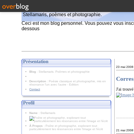
Stellamaris, poèmes et photographie.
Ceci est mon blog personnel. Vous pouvez vous inscr
dessous
Présentation
23 mai 2008
Blog
: Stellamaris. Poèmes et photographie
Corres
Description
: Poésie classique et photographie, mis en
résonance l'un avec l'autre - Edition
J'ai trouv
Contact
Profil
Name :
Stellamaris
À Propos :
Poète et photographe, explorant tout
particulièrement les résonances entre l'image et l'écrit
21 mai 2008