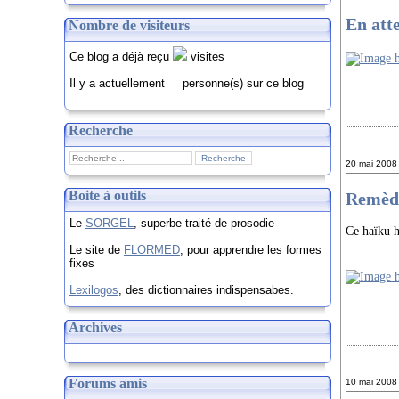
En atte
Nombre de visiteurs
Ce blog a déjà reçu
visites
Il y a actuellement
personne(s) sur ce blog
Recherche
20 mai 2008
Boite à outils
Remède
Le
SORGEL
, superbe traité de prosodie
Ce haïku h
Le site de
FLORMED
, pour apprendre les formes
fixes
Lexilogos
, des dictionnaires indispensabes.
Archives
Forums amis
10 mai 2008