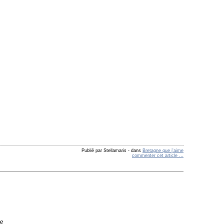
Publié par Stellamaris
-
dans
Bretagne que j'aime
commenter cet article
…
te