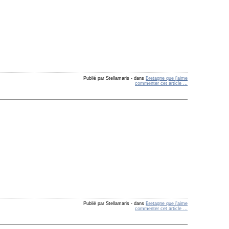
Publié par Stellamaris
-
dans
Bretagne que j'aime
commenter cet article
…
Publié par Stellamaris
-
dans
Bretagne que j'aime
commenter cet article
…