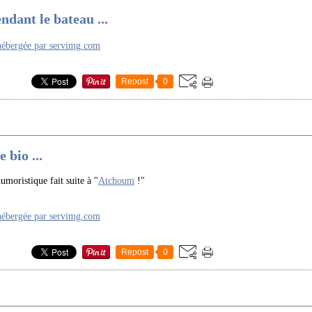
ndant le bateau ...
Repost
0
 bio ...
umoristique fait suite à "
Atchoum
!"
Repost
0