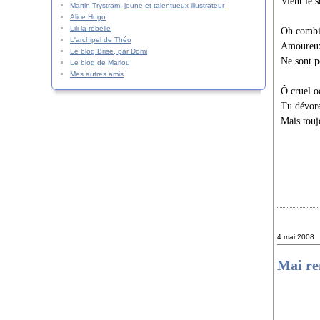
Vient le s
Martin Trystram, jeune et talentueux illustrateur
Alice Hugo
Lili la rebelle
Oh combie
L'archipel de Théo
Amoureux 
Le blog Brise, par Domi
Ne sont p
Le blog de Marlou
Mes autres amis
Ô cruel o
Tu dévore
Mais touj
4 mai 2008
Mai re