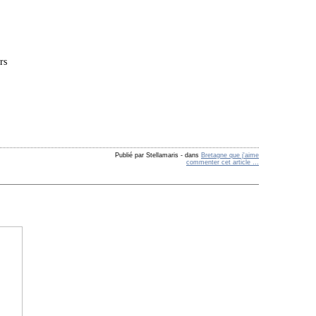
rs
Publié par Stellamaris
-
dans
Bretagne que j'aime
commenter cet article
…