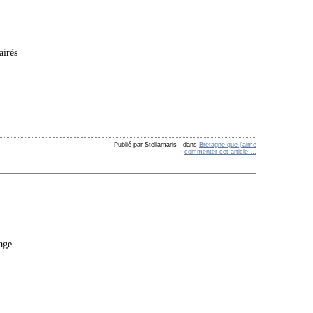
airés
Publié par Stellamaris
-
dans
Bretagne que j'aime
commenter cet article
…
age