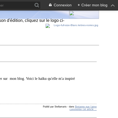
Connexion
+
Créer mon blog
n d'édition, cliquez sur le logo ci-
er sur mon blog. Voici le haïku qu'elle m'a inspiré
Publié par Stellamaris
-
dans
Bretagne que j'aime
commenter cet article
…