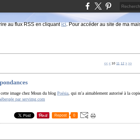
ire au flux RSS en cliquant
ici
. Pour accéder au site de ma maiso
<<
<
10
11
12
>
>>
pondances
é cette image chez Moun du blog
Poésia
, qui m'a aimablement autorisé à la copi
Repost
0