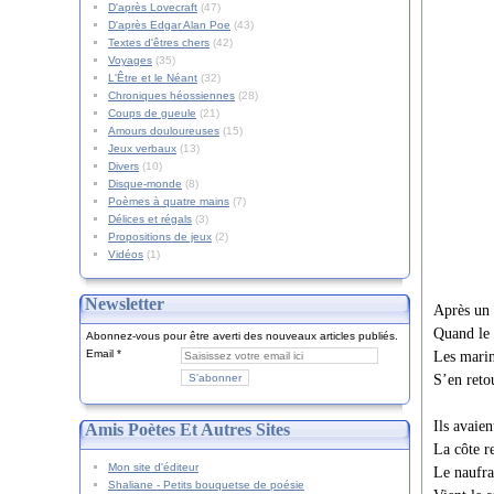
D'après Lovecraft
(47)
D'après Edgar Alan Poe
(43)
Textes d'êtres chers
(42)
Voyages
(35)
L'Être et le Néant
(32)
Chroniques héossiennes
(28)
Coups de gueule
(21)
Amours douloureuses
(15)
Jeux verbaux
(13)
Divers
(10)
Disque-monde
(8)
Poèmes à quatre mains
(7)
Délices et régals
(3)
Propositions de jeux
(2)
Vidéos
(1)
Newsletter
Après un 
Quand le 
Abonnez-vous pour être averti des nouveaux articles publiés.
Email
Les marin
S’en retou
Ils avaien
Amis Poètes Et Autres Sites
La côte r
Mon site d'éditeur
Le naufra
Shaliane - Petits bouquetse de poésie