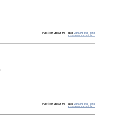
Publié par Stellamaris
-
dans
Bretagne que j'aime
commenter cet article
…
e
Publié par Stellamaris
-
dans
Bretagne que j'aime
commenter cet article
…