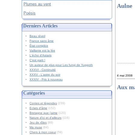
Plumes au vent
Aulne
Poésis
Derniers Articles
Beau réveil
France sans âme
État complice
Vaillante est la fée
L'écho d'Astaris
C'est parti !
Un auteur de plus pour Les fungi de Yuggoth
XXXVI - Continuité
XXXV - L'astre du soir
4 mai 2008
XXXIV - Pris à nouveau
Aux ma
Catégories
Contes et légendes
(239)
Eclats d'âme
(152)
Bretagne que j'aime
(120)
Nature d'ici et d'ailleurs
(116)
Jeu de rôles
(89)
Ma muse
(84)
Chers à mon coeur
(59)