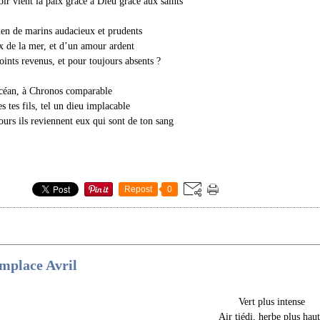
oir vient la paix grâce à Dieu grâce aux saints
n de marins audacieux et prudents
de la mer, et d’un amour ardent
oints revenus, et pour toujours absents ?
céan, à Chronos comparable
s tes fils, tel un dieu implacable
ours ils reviennent eux qui sont de ton sang
Repost
0
mplace Avril
Vert plus intense
Air tiédi, herbe plus hau