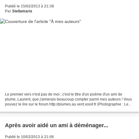
Publié le 15/02/2013 à 21:38
Par
Stellamaris
Le premier vers n'est pas de moi ; c'est le titre d'un poème d'un ami de
plume, Laurent, que j'aimerais beaucoup compter parmi mes auteurs ! Vous
pouvez le lire sur le forum http://plumes.au.vent.xooit.fr (Photographie : Le
Pont de Recouvrance à Brest)...
Après avoir aidé un ami à déménager...
Publié le 10/02/2013 à 21:06