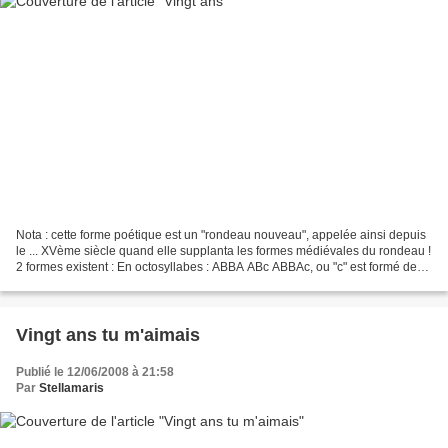
Nota : cette forme poétique est un "rondeau nouveau", appelée ainsi depuis
le ... XVème siècle quand elle supplanta les formes médiévales du rondeau !
2 formes existent : En octosyllabes : ABBA ABc ABBAc, ou "c" est formé des
deux ou trois premières syllabes...
Vingt ans tu m'aimais
Publié le 12/06/2008 à 21:58
Par
Stellamaris