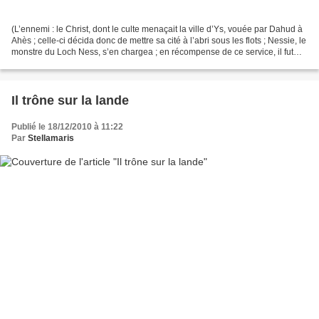
(L’ennemi : le Christ, dont le culte menaçait la ville d’Ys, vouée par Dahud à
Ahès ; celle-ci décida donc de mettre sa cité à l’abri sous les flots ; Nessie, le
monstre du Loch Ness, s’en chargea ; en récompense de ce service, il fut
admis à prendre...
Il trône sur la lande
Publié le 18/12/2010 à 11:22
Par
Stellamaris