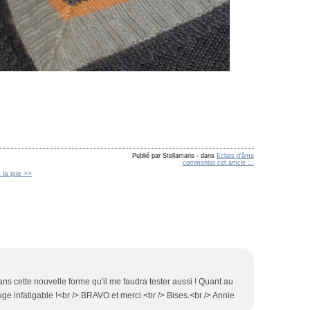
Publié par Stellamaris
-
dans
Eclats d'âme
commenter cet article
…
la joie >>
 dans cette nouvelle forme qu'il me faudra tester aussi ! Quant au
juge infatigable !<br /> BRAVO et merci.<br /> Bises.<br /> Annie