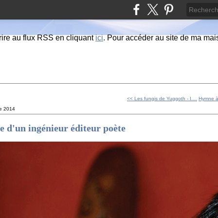
ire au flux RSS en cliquant
ici
. Pour accéder au site de ma maiso
<< Les fungis de Yuggoth - I....
Hymne à 
e 2014
e d'un ingénieur éditeur poète