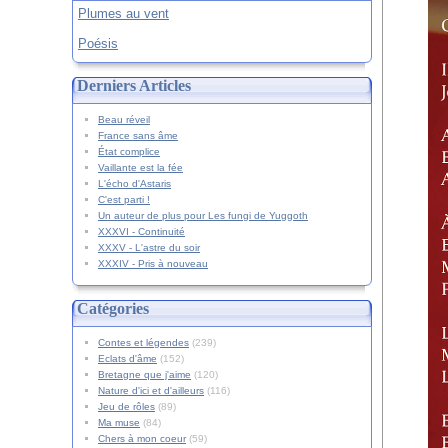
Plumes au vent
Poésis
Derniers Articles
Beau réveil
France sans âme
État complice
Vaillante est la fée
L'écho d'Astaris
C'est parti !
Un auteur de plus pour Les fungi de Yuggoth
XXXVI - Continuité
XXXV - L'astre du soir
XXXIV - Pris à nouveau
Catégories
Contes et légendes
(239)
Eclats d'âme
(152)
Bretagne que j'aime
(120)
Nature d'ici et d'ailleurs
(116)
Jeu de rôles
(89)
Ma muse
(84)
Chers à mon coeur
(59)