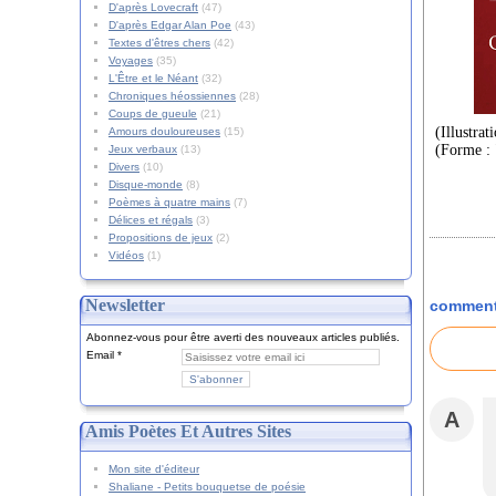
D'après Lovecraft
(47)
D'après Edgar Alan Poe
(43)
Textes d'êtres chers
(42)
Voyages
(35)
L'Être et le Néant
(32)
Chroniques héossiennes
(28)
Coups de gueule
(21)
(Illustrat
Amours douloureuses
(15)
(Forme : 
Jeux verbaux
(13)
Divers
(10)
Disque-monde
(8)
Poèmes à quatre mains
(7)
Délices et régals
(3)
Propositions de jeux
(2)
Vidéos
(1)
Newsletter
comment
Abonnez-vous pour être averti des nouveaux articles publiés.
Email
A
Amis Poètes Et Autres Sites
Mon site d'éditeur
Shaliane - Petits bouquetse de poésie