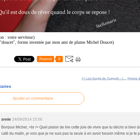
ion : votre serviteur)
"doucet", forme inventée par mon ami de plume Michel Doucet)
Repost
0
<< Les fungis de Yuggoth - I....
Hymne à 
aires
Ajouter un commentaire
annie
24/09/2014 15:56
Bonjour Michel, <br /> Quel plaisir de lire cette joie de vivre que tu décris si bien
café du matin, je vois que je ne suis pas la seule à en avoir besoin même si je te 