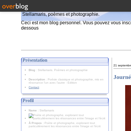
Stellamaris, poèmes et photographie.
Ceci est mon blog personnel. Vous pouvez vous inscr
dessous
Présentation
21 septembr
Blog
: Stellamaris. Poèmes et photographie
Journé
Description
: Poésie classique et photographie, mis en
résonance l'un avec l'autre - Edition
Contact
Profil
Name :
Stellamaris
À Propos :
Poète et photographe, explorant tout
particulièrement les résonances entre l'image et l'écrit