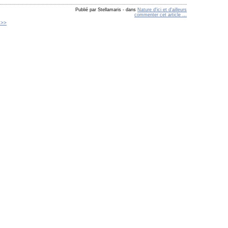
Publié par Stellamaris
-
dans
Nature d'ici et d'ailleurs
commenter cet article
…
 >>