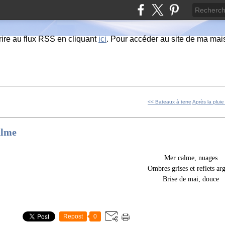
ire au flux RSS en cliquant
ici
. Pour accéder au site de ma maiso
<< Bateaux à terre
Après la pluie
alme
Mer calme, nuages
Ombres grises et reflets ar
Brise de mai, douce
Repost
0