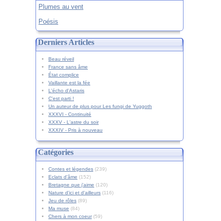
Plumes au vent
Poésis
Derniers Articles
Beau réveil
France sans âme
État complice
Vaillante est la fée
L'écho d'Astaris
C'est parti !
Un auteur de plus pour Les fungi de Yuggoth
XXXVI - Continuité
XXXV - L'astre du soir
XXXIV - Pris à nouveau
Catégories
Contes et légendes
(239)
Eclats d'âme
(152)
Bretagne que j'aime
(120)
Nature d'ici et d'ailleurs
(116)
Jeu de rôles
(89)
Ma muse
(84)
Chers à mon coeur
(59)