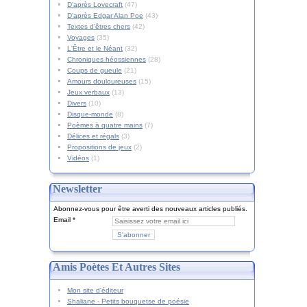
D'après Lovecraft
(47)
D'après Edgar Alan Poe
(43)
Textes d'êtres chers
(42)
Voyages
(35)
L'Être et le Néant
(32)
Chroniques héossiennes
(28)
Coups de gueule
(21)
Amours douloureuses
(15)
Jeux verbaux
(13)
Divers
(10)
Disque-monde
(8)
Poèmes à quatre mains
(7)
Délices et régals
(3)
Propositions de jeux
(2)
Vidéos
(1)
Newsletter
Abonnez-vous pour être averti des nouveaux articles publiés.
Email
Amis Poètes Et Autres Sites
Mon site d'éditeur
Shaliane - Petits bouquetse de poésie