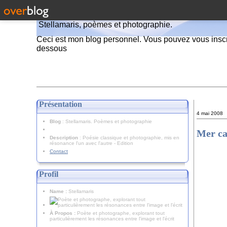
Stellamaris, poèmes et photographie.
Ceci est mon blog personnel. Vous pouvez vous inscr
dessous
Présentation
4 mai 2008
Blog
: Stellamaris. Poèmes et photographie
Mer c
Description
: Poésie classique et photographie, mis en
résonance l'un avec l'autre - Edition
Contact
Profil
Name :
Stellamaris
À Propos :
Poète et photographe, explorant tout
particulièrement les résonances entre l'image et l'écrit