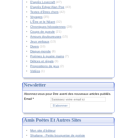
D'après Lovecraft
(47)
D'après Edgar Alan Poe
(43)
Textes d'êtres chers
(42)
Voyages
(35)
L'Être et le Néant
(32)
Chroniques héossiennes
(28)
Coups de gueule
(21)
Amours douloureuses
(15)
Jeux verbaux
(13)
Divers
(10)
Disque-monde
(8)
Poèmes à quatre mains
(7)
Délices et régals
(3)
Propositions de jeux
(2)
Vidéos
(1)
Newsletter
Abonnez-vous pour être averti des nouveaux articles publiés.
Email
Amis Poètes Et Autres Sites
Mon site d'éditeur
Shaliane - Petits bouquetse de poésie