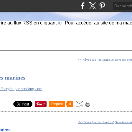
ire au flux RSS en cliquant
ici
. Pour accéder au site de ma maiso
<< Rêves (Le Troubadour)
Si tu les en
es marines
Repost
0
<< Rêves (Le Troubadour)
Si tu les en
aires