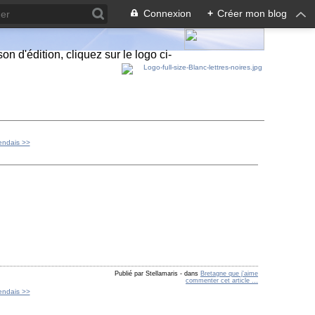
Connexion
+
Créer mon blog
n d'édition, cliquez sur le logo ci-
tendais >>
Publié par Stellamaris
-
dans
Bretagne que j'aime
commenter cet article
…
tendais >>