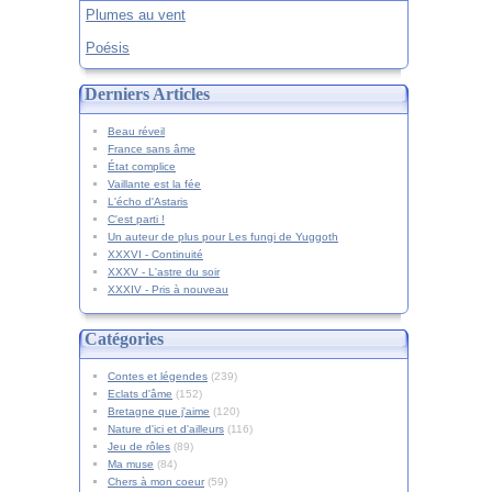
Plumes au vent
Poésis
Derniers Articles
Beau réveil
France sans âme
État complice
Vaillante est la fée
L'écho d'Astaris
C'est parti !
Un auteur de plus pour Les fungi de Yuggoth
XXXVI - Continuité
XXXV - L'astre du soir
XXXIV - Pris à nouveau
Catégories
Contes et légendes
(239)
Eclats d'âme
(152)
Bretagne que j'aime
(120)
Nature d'ici et d'ailleurs
(116)
Jeu de rôles
(89)
Ma muse
(84)
Chers à mon coeur
(59)