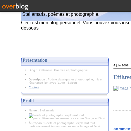
Stellamaris, poèmes et photographie.
Ceci est mon blog personnel. Vous pouvez vous inscr
dessous
Présentation
4 juin 2008
Blog
: Stellamaris. Poèmes et photographie
Effluv
Description
: Poésie classique et photographie, mis en
résonance l'un avec l'autre - Edition
Contact
Profil
Name :
Stellamaris
À Propos :
Poète et photographe, explorant tout
particulièrement les résonances entre l'image et l'écrit
comment