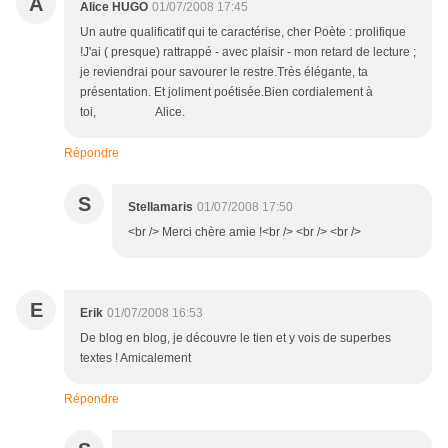
A
Alice HUGO
01/07/2008 17:45
Un autre qualificatif qui te caractérise, cher Poète : prolifique
!J'ai ( presque) rattrappé - avec plaisir - mon retard de lecture ;
je reviendrai pour savourer le restre.Très élégante, ta
présentation. Et joliment poétisée.Bien cordialement à
toi, Alice.
Répondre
S
Stellamaris
01/07/2008 17:50
<br /> Merci chère amie !<br /> <br /> <br />
E
Erik
01/07/2008 16:53
De blog en blog, je découvre le tien et y vois de superbes
textes ! Amicalement
Répondre