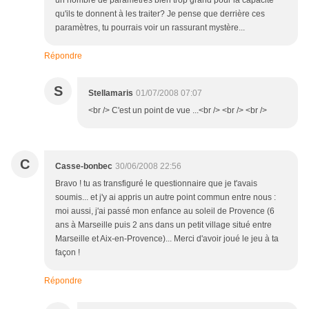
un nombre de paramètres bien trop grand pour la capacité
qu'ils te donnent à les traiter? Je pense que derrière ces
paramètres, tu pourrais voir un rassurant mystère...
Répondre
S
Stellamaris
01/07/2008 07:07
<br /> C'est un point de vue ...<br /> <br /> <br />
C
Casse-bonbec
30/06/2008 22:56
Bravo ! tu as transfiguré le questionnaire que je t'avais
soumis... et j'y ai appris un autre point commun entre nous :
moi aussi, j'ai passé mon enfance au soleil de Provence (6
ans à Marseille puis 2 ans dans un petit village situé entre
Marseille et Aix-en-Provence)... Merci d'avoir joué le jeu à ta
façon !
Répondre