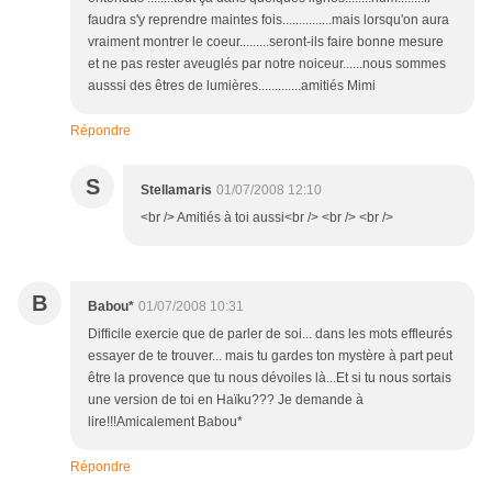
faudra s'y reprendre maintes fois...............mais lorsqu'on aura
vraiment montrer le coeur.........seront-ils faire bonne mesure
et ne pas rester aveuglés par notre noiceur......nous sommes
ausssi des êtres de lumières.............amitiés Mimi
Répondre
S
Stellamaris
01/07/2008 12:10
<br /> Amitiés à toi aussi<br /> <br /> <br />
B
Babou*
01/07/2008 10:31
Difficile exercie que de parler de soi... dans les mots effleurés
essayer de te trouver... mais tu gardes ton mystère à part peut
être la provence que tu nous dévoiles là...Et si tu nous sortais
une version de toi en Haïku??? Je demande à
lire!!!Amicalement Babou*
Répondre