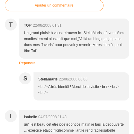
Ajouter un commentaire
T
TOF'
22/08/2008 01:31
Un grand plaisir à vous retrouver ici, StellaMaris, où vous êtes
manifestement plus actif que moi;)Voilà un blog que je place
dans mes "favoris" pour pouvoir y revenir...A très bientôt peut-
être.Tof'
Répondre
S
Stellamaris
22/08/2008 06:06
<br /> A très bientôt ! Merci de ta visite.<br /> <br />
<br />
I
isabelle
04/07/2008 11:43
qu'il est beau cet être poètedont ce matin je fais la découverte
...l'exercice était difficilecomme l'art le rend facileisabelle