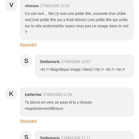
V
viveuse
27/08/2008 13:52
Ce ciel vert.... Moi j'y vois une petite fille, couverte d'un châle
vert,Une petite fille qui a froid dehors Une petite fille qui veille
sur la ville endormieNe voyez-vous pas ce visage dans le ciel
?
Répondre
S
Stellamaris
27/08/2008 13:57
<br /> Magnifique image ! Merci !<br /> <br /> <br />
K
katherine
27/08/2008 11:56
Tu décris en vers un pays et tu y réussis
magistralement!Bisous
Répondre
S
Stellamaris
27/08/2008 12:11