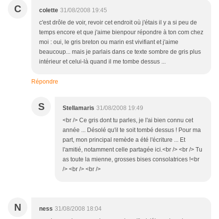
C
colette
31/08/2008 19:45
c'est drôle de voir, revoir cet endroit où j'étais il y a si peu de
temps encore et que j'aime bienpour répondre à ton com chez
moi : oui, le gris breton ou marin est vivifiant et j'aime
beaucoup... mais je parlais dans ce texte sombre de gris plus
intérieur et celui-là quand il me tombe dessus ...
Répondre
S
Stellamaris
31/08/2008 19:49
<br /> Ce gris dont tu parles, je l'ai bien connu cet
année ... Désolé qu'il te soit tombé dessus ! Pour ma
part, mon principal remède a été l'écriture ... Et
l'amitié, notamment celle partagée ici.<br /> <br /> Tu
as toute la mienne, grosses bises consolatrices !<br
/> <br /> <br />
N
ness
31/08/2008 18:04