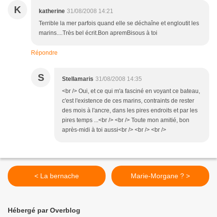
K
katherine
31/08/2008 14:21
Terrible la mer parfois quand elle se déchaîne et engloutit les
marins....Très bel écrit.Bon apremBisous à toi
Répondre
S
Stellamaris
31/08/2008 14:35
<br /> Oui, et ce qui m'a fasciné en voyant ce bateau,
c'est l'existence de ces marins, contraints de rester
des mois à l'ancre, dans les pires endroits et par les
pires temps ...<br /> <br /> Toute mon amitié, bon
après-midi à toi aussi<br /> <br /> <br />
< La bernache
Marie-Morgane ? >
Hébergé par Overblog