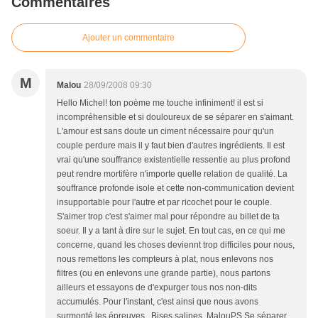
Commentaires
Ajouter un commentaire
M
Malou
28/09/2008 09:30
Hello Michel! ton poème me touche infiniment! il est si
incompréhensible et si douloureux de se séparer en s'aimant.
L'amour est sans doute un ciment nécessaire pour qu'un
couple perdure mais il y faut bien d'autres ingrédients. Il est
vrai qu'une souffrance existentielle ressentie au plus profond
peut rendre mortifère n'importe quelle relation de qualité. La
souffrance profonde isole et cette non-communication devient
insupportable pour l'autre et par ricochet pour le couple.
S'aimer trop c'est s'aimer mal pour répondre au billet de ta
soeur. Il y a tant à dire sur le sujet. En tout cas, en ce qui me
concerne, quand les choses deviennt trop difficiles pour nous,
nous remettons les compteurs à plat, nous enlevons nos
filtres (ou en enlevons une grande partie), nous partons
ailleurs et essayons de d'expurger tous nos non-dits
accumulés. Pour l'instant, c'est ainsi que nous avons
surmonté les épreuves...Bises salines. MalouPS Se séparer