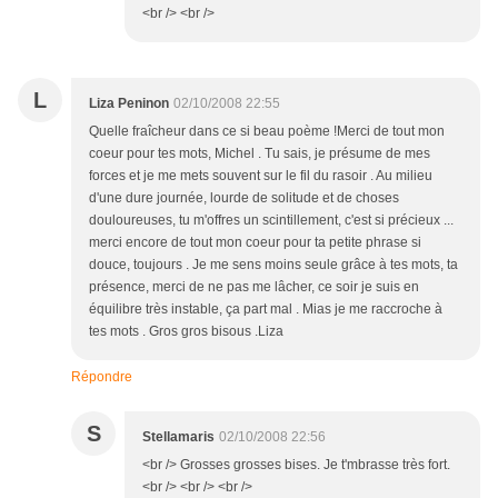
<br /> <br />
L
Liza Peninon
02/10/2008 22:55
Quelle fraîcheur dans ce si beau poème !Merci de tout mon
coeur pour tes mots, Michel . Tu sais, je présume de mes
forces et je me mets souvent sur le fil du rasoir . Au milieu
d'une dure journée, lourde de solitude et de choses
douloureuses, tu m'offres un scintillement, c'est si précieux ...
merci encore de tout mon coeur pour ta petite phrase si
douce, toujours . Je me sens moins seule grâce à tes mots, ta
présence, merci de ne pas me lâcher, ce soir je suis en
équilibre très instable, ça part mal . Mias je me raccroche à
tes mots . Gros gros bisous .Liza
Répondre
S
Stellamaris
02/10/2008 22:56
<br /> Grosses grosses bises. Je t'mbrasse très fort.
<br /> <br /> <br />