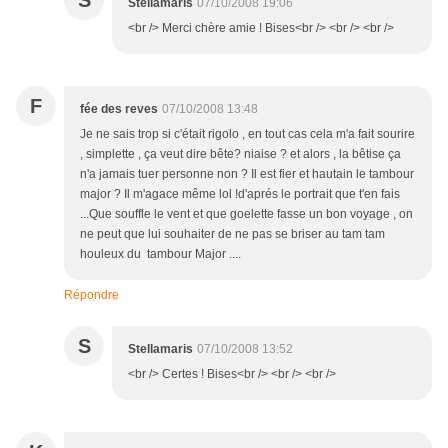
S
Stellamaris
07/10/2008 19:06
<br /> Merci chère amie ! Bises<br /> <br /> <br />
F
fée des reves
07/10/2008 13:48
Je ne sais trop si c'était rigolo , en tout cas cela m'a fait sourire
, simplette , ça veut dire bête? niaise ? et alors , la bêtise ça
n'a jamais tuer personne non ? Il est fier et hautain le tambour
major ? Il m'agace même lol !d'aprés le portrait que t'en fais
...Que souffle le vent et que goelette fasse un bon voyage , on
ne peut que lui souhaiter de ne pas se briser au tam tam
houleux du tambour Major ....
Répondre
S
Stellamaris
07/10/2008 13:52
<br /> Certes ! Bises<br /> <br /> <br />