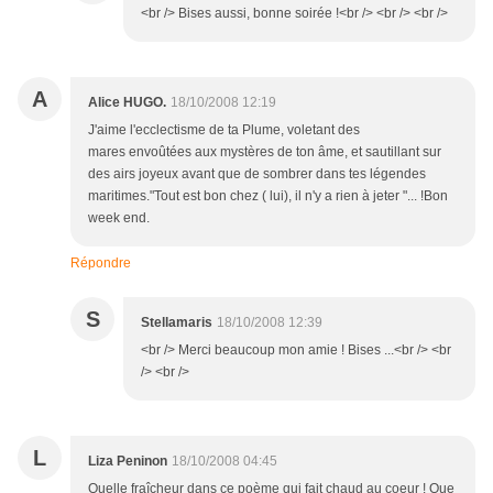
<br /> Bises aussi, bonne soirée !<br /> <br /> <br />
A
Alice HUGO.
18/10/2008 12:19
J'aime l'ecclectisme de ta Plume, voletant des
mares envoûtées aux mystères de ton âme, et sautillant sur
des airs joyeux avant que de sombrer dans tes légendes
maritimes."Tout est bon chez ( lui), il n'y a rien à jeter "... !Bon
week end.
Répondre
S
Stellamaris
18/10/2008 12:39
<br /> Merci beaucoup mon amie ! Bises ...<br /> <br
/> <br />
L
Liza Peninon
18/10/2008 04:45
Quelle fraîcheur dans ce poème qui fait chaud au coeur ! Que