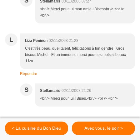
S
Stellamaris
03/11/2008 07:27
<br /> Merci pour lui mon amie ! Bises<br /> <br />
<br />
L
Liza Peninon
02/11/2008 21:23
C'est très beau, quel talent, félicitations à ton gendre ! Gros
bisous Michel . Et un immense merci pour tes mots si beaux
.Liza
Répondre
S
Stellamaris
02/11/2008 21:26
<br /> Merci pour lui ! Bises.<br /> <br /> <br />
< La cuisine du Bon Dieu
Avec vous, le soir >