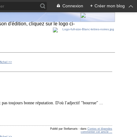
Connexion
+
Créer mon blog
n d'édition, cliquez sur le logo ci-
Michel >>
 pas toujours bonne réputation. D'où l'adjectif "bourrue" ...
Publié par Stellamaris
-
dans
Contes et légendes
commenter cet article
…
Michel >>