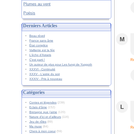
Plumes au vent
Poésis
Derniers Articles
Beau réveil
M
France sans âme
État complice
Vaillante est la fée
L'écho d'Astaris
R
C'est parti !
Un auteur de plus pour Les fungi de Yuggoth
XXXVI - Continuité
XXXV - L'astre du soir
XXXIV - Pris à nouveau
Catégories
Contes et légendes
(239)
L
Eclats d'âme
(152)
Bretagne que j'aime
(120)
Nature d'ici et d'ailleurs
(116)
Jeu de rôles
(89)
Ma muse
(84)
R
Chers à mon coeur
(59)