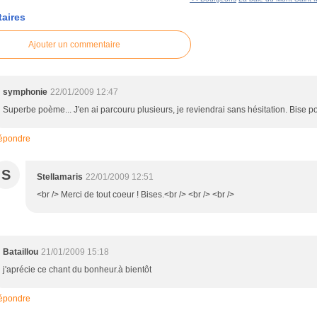
aires
Ajouter un commentaire
symphonie
22/01/2009 12:47
Superbe poème... J'en ai parcouru plusieurs, je reviendrai sans hésitation. Bise 
épondre
S
Stellamaris
22/01/2009 12:51
<br /> Merci de tout coeur ! Bises.<br /> <br /> <br />
Bataillou
21/01/2009 15:18
j'aprécie ce chant du bonheur.à bientôt
épondre