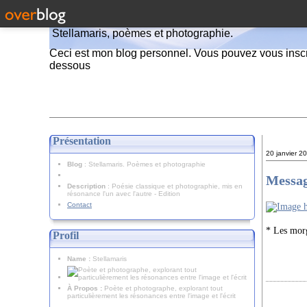
Stellamaris, poèmes et photographie.
Ceci est mon blog personnel. Vous pouvez vous inscr
dessous
Présentation
20 janvier 2
Blog
: Stellamaris. Poèmes et photographie
Messag
Description
: Poésie classique et photographie, mis en
résonance l'un avec l'autre - Edition
Contact
* Les morg
Profil
Name :
Stellamaris
À Propos :
Poète et photographe, explorant tout
particulièrement les résonances entre l'image et l'écrit