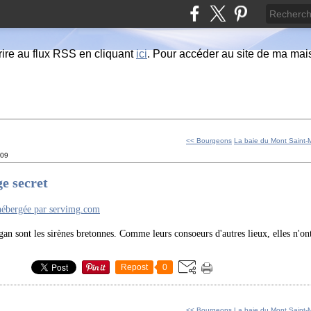
ire au flux RSS en cliquant
ici
. Pour accéder au site de ma maiso
<< Bourgeons
La baie du Mont Saint-
009
e secret
an sont les sirènes bretonnes. Comme leurs consoeurs d'autres lieux, elles n'ont
Repost
0
<< Bourgeons
La baie du Mont Saint-