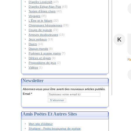
D'après Lovecraft
(47)
D'après Edgar Alan Poe
(43)
Textes d'êtres chers
(42)
Voyages
(35)
L'Être et le Néant
(32)
Chroniques héossiennes
(28)
Coups de gueule
(21)
Amours douloureuses
(15)
K
Jeux verbaux
(13)
Divers
(10)
Disque-monde
(8)
Poèmes à quatre mains
(7)
Délices et régals
(3)
R
Propositions de jeux
(2)
Vidéos
(1)
Newsletter
Abonnez-vous pour être averti des nouveaux articles publiés.
Email
Amis Poètes Et Autres Sites
Mon site d'éditeur
Shaliane - Petits bouquetse de poésie