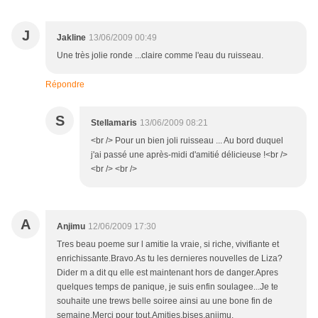
J
Jakline
13/06/2009 00:49
Une très jolie ronde ...claire comme l'eau du ruisseau.
Répondre
S
Stellamaris
13/06/2009 08:21
<br /> Pour un bien joli ruisseau ... Au bord duquel
j'ai passé une après-midi d'amitié délicieuse !<br />
<br /> <br />
A
Anjimu
12/06/2009 17:30
Tres beau poeme sur l amitie la vraie, si riche, vivifiante et
enrichissante.Bravo.As tu les dernieres nouvelles de Liza?
Dider m a dit qu elle est maintenant hors de danger.Apres
quelques temps de panique, je suis enfin soulagee...Je te
souhaite une trews belle soiree ainsi au une bone fin de
semaine.Merci pour tout.Amities.bises,anjimu.