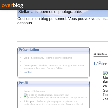
Stellamaris, poèmes et photographie.
Ceci est mon blog personnel. Vous pouvez vous inscr
dessous
Présentation
11 juin 2012
Blog
: Stellamaris. Poèmes et photographie
L'Être 
Description
: Poésie classique et photographie, mis en
résonance l'un avec l'autre - Edition
Contact
Profil
Name :
Stellamaris
À Propos :
Poète et photographe, explorant tout
particulièrement les résonances entre l'image et l'écrit