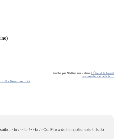
ine)
Publié par Stellamaris
-
dans
L'Être et le Néant
commenter cet article
…
ant III - Réponse... >>
uite ...<br /> <br /> <br /> Cet Etre a de bien jolis mots forts de