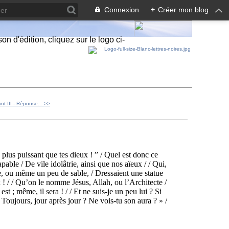
Connexion
+
Créer mon blog
n d'édition, cliquez sur le logo ci-
ant III - Réponse... >>