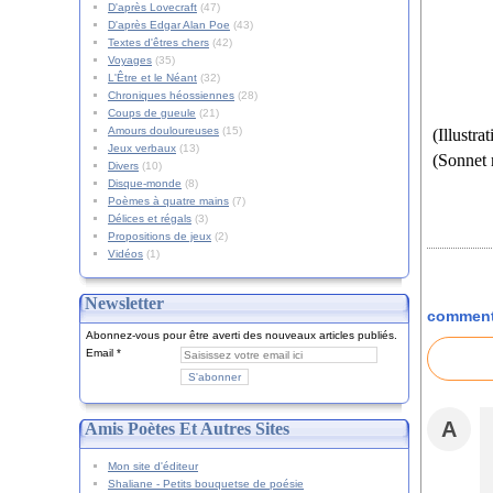
D'après Lovecraft
(47)
D'après Edgar Alan Poe
(43)
Textes d'êtres chers
(42)
Voyages
(35)
L'Être et le Néant
(32)
Chroniques héossiennes
(28)
Coups de gueule
(21)
Amours douloureuses
(15)
(Illustr
Jeux verbaux
(13)
(Sonnet 
Divers
(10)
Disque-monde
(8)
Poèmes à quatre mains
(7)
Délices et régals
(3)
Propositions de jeux
(2)
Vidéos
(1)
Newsletter
comment
Abonnez-vous pour être averti des nouveaux articles publiés.
Email
A
Amis Poètes Et Autres Sites
Mon site d'éditeur
Shaliane - Petits bouquetse de poésie