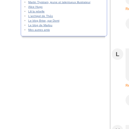
Martin Trystram, jeune et talentueux illustrateur
Alice Hugo
R
Lili la rebelle
L'archipel de Théo
Le blog Brise, par Domi
Le blog de Marlou
Mes autres amis
L
R