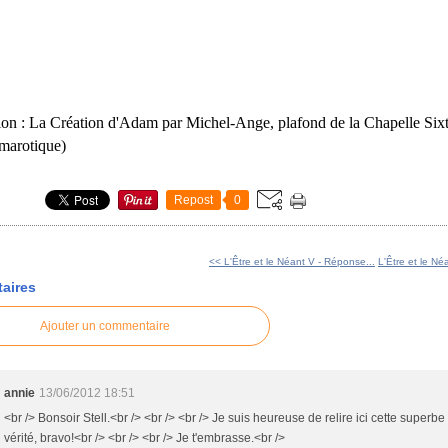
ation : La Création d'Adam par Michel-Ange, plafond de la Chapelle Sixt
marotique)
Repost
0
<< L'Être et le Néant V - Réponse...
L'Être et le Né
aires
Ajouter un commentaire
annie
13/06/2012 18:51
<br /> Bonsoir Stell.<br /> <br /> <br /> Je suis heureuse de relire ici cette superbe s
vérité, bravo!<br /> <br /> <br /> Je t'embrasse.<br />