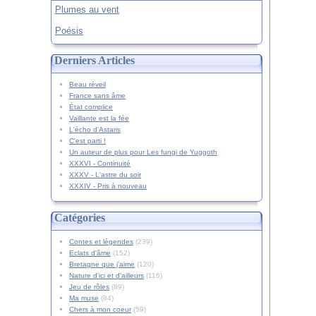
Plumes au vent
Poésis
Derniers Articles
Beau réveil
France sans âme
État complice
Vaillante est la fée
L'écho d'Astaris
C'est parti !
Un auteur de plus pour Les fungi de Yuggoth
XXXVI - Continuité
XXXV - L'astre du soir
XXXIV - Pris à nouveau
Catégories
Contes et légendes
(239)
Eclats d'âme
(152)
Bretagne que j'aime
(120)
Nature d'ici et d'ailleurs
(116)
Jeu de rôles
(89)
Ma muse
(84)
Chers à mon coeur
(59)