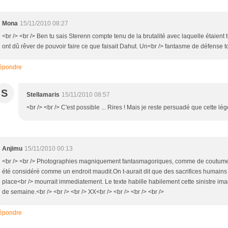
Mona
15/11/2010 08:27
<br /> <br /> Ben tu sais Sterenn compte tenu de la brutalité avec laquelle étaient
ont dû rêver de pouvoir faire ce que faisait Dahut. Un<br /> fantasme de défense tou
épondre
S
Stellamaris
15/11/2010 08:57
<br /> <br /> C'est possible ... Rires ! Mais je reste persuadé que cette lég
Anjimu
15/11/2010 00:13
<br /> <br /> Photographies magniquement fantasmagoriques, comme de coutume!<
été considéré comme un endroit maudit.On t-aurait dit que des sacrifices humains 
place<br /> mourrait immediatement. Le texte habille habilement cette sinistre imag
de semaine.<br /> <br /> <br /> XX<br /> <br /> <br /> <br />
épondre