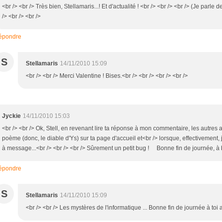
<br /> <br /> Très bien, Stellamaris...! Et d'actualité ! <br /> <br /> <br /> (Je parl
/> <br /> <br />
épondre
S
Stellamaris
14/11/2010 15:09
<br /> <br /> Merci Valentine ! Bises.<br /> <br /> <br /> <br />
Jyckie
14/11/2010 15:03
<br /> <br /> Ok, Stell, en revenant lire ta réponse à mon commentaire, les autres art
poème (donc, le diable d'Ys) sur ta page d'accueil et<br /> lorsque, effectivement, j
à message...<br /> <br /> <br /> Sûrement un petit bug ! Bonne fin de journée, à bi
épondre
S
Stellamaris
14/11/2010 15:09
<br /> <br /> Les mystères de l'informatique ... Bonne fin de journée à toi au