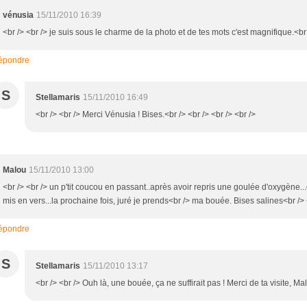
vénusia
15/11/2010 16:39
<br /> <br /> je suis sous le charme de la photo et de tes mots c'est magnifique.<br 
épondre
S
Stellamaris
15/11/2010 16:49
<br /> <br /> Merci Vénusia ! Bises.<br /> <br /> <br /> <br />
Malou
15/11/2010 13:00
<br /> <br /> un p'tit coucou en passant..après avoir repris une goulée d'oxygène...d
mis en vers...la prochaine fois, juré je prends<br /> ma bouée. Bises salines<br /> <
épondre
S
Stellamaris
15/11/2010 13:17
<br /> <br /> Ouh là, une bouée, ça ne suffirait pas ! Merci de ta visite, Mal