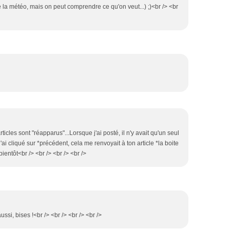
e de la météo, mais on peut comprendre ce qu'on veut...) ;)<br /> <br
icles sont "réapparus"...Lorsque j'ai posté, il n'y avait qu'un seul
'ai cliqué sur *précédent, cela me renvoyait à ton article *la boite
entôt<br /> <br /> <br /> <br />
ssi, bises !<br /> <br /> <br /> <br />