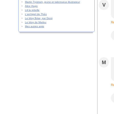
Martin Trystram, jeune et talentueux illustrateur
V
Alice Hugo
Lili la rebelle
L'archipel de Théo
Le blog Brise, par Domi
R
Le blog de Marlou
Mes autres amis
M
R