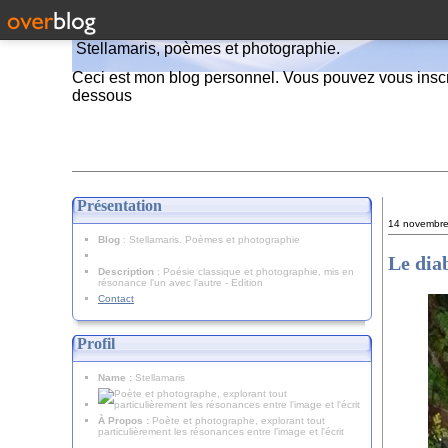
Stellamaris, poèmes et photographie.
Ceci est mon blog personnel. Vous pouvez vous inscr
dessous
Présentation
14 novembr
Blog
: Stellamaris. Poèmes et photographie
Le dia
Description
: Poésie classique et photographie, mis en
résonance l'un avec l'autre - Edition
Contact
Profil
Name :
Stellamaris
À Propos :
Poète et photographe, explorant tout
particulièrement les résonances entre l'image et l'écrit