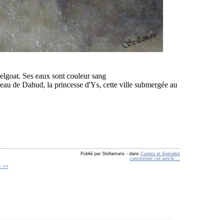
Huelgoat. Ses eaux sont couleur sang
teau de Dahud, la princesse d'Ys, cette ville submergée au
Publié par Stellamaris
-
dans
Contes et légendes
commenter cet article
…
e >>