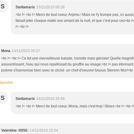
S
Stellamaris
15/11/2010 00:28
<br /> <br /> Merci de tout coeur, Anjimu ! Mais ne t'y trompe pas, ici au
faisait jeter chaque matin son amant de la nuit, et que c'est pour ces<br /> 
/> <br />
Mona
14/11/2010 20:37
<br /> <br /> Ce fut une merveilleuse balade, humide mais géniale! Quelle magnifiq
assourdissant, l'eau qui nous rejaillissait du gouffre au visage;<br /> pas étonnant
poème s'harmonise bien avec le cliché: un chef-d'oeuvre! bisous Sterenn Mor!<br />
épondre
S
Stellamaris
14/11/2010 20:49
<br /> <br /> Merci de tout coeur, Mona, mais c'est trop ! Bises.<br /> <br />
Valentine :0056:
14/11/2010 15:04