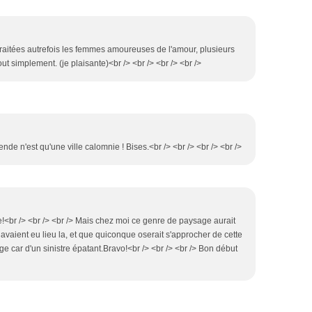
 traitées autrefois les femmes amoureuses de l'amour, plusieurs
t simplement. (je plaisante)<br /> <br /> <br /> <br />
ende n'est qu'une ville calomnie ! Bises.<br /> <br /> <br /> <br />
br /> <br /> <br /> Mais chez moi ce genre de paysage aurait
avaient eu lieu la, et que quiconque oserait s'approcher de cette
e car d'un sinistre épatant.Bravo!<br /> <br /> <br /> Bon début