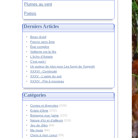
Plumes au vent
Poésis
Derniers Articles
Beau réveil
France sans âme
État complice
Vaillante est la fée
L'écho d'Astaris
C'est parti !
Un auteur de plus pour Les fungi de Yuggoth
XXXVI - Continuité
XXXV - L'astre du soir
XXXIV - Pris à nouveau
Catégories
Contes et légendes
(239)
Eclats d'âme
(152)
Bretagne que j'aime
(120)
Nature d'ici et d'ailleurs
(116)
Jeu de rôles
(89)
Ma muse
(84)
Chers à mon coeur
(59)