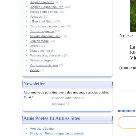
D'après Lovecraft
(47)
D'après Edgar Alan Poe
(43)
Textes d'êtres chers
(42)
Voyages
(35)
L'Être et le Néant
(32)
Chroniques héossiennes
(28)
Coups de gueule
(21)
Notes :
Amours douloureuses
(15)
Jeux verbaux
(13)
Divers
(10)
La 
Disque-monde
(8)
Ell
Poèmes à quatre mains
(7)
VIè
Délices et régals
(3)
Propositions de jeux
(2)
(rondeau
Vidéos
(1)
Newsletter
Abonnez-vous pour être averti des nouveaux articles publiés.
Email
comment
Amis Poètes Et Autres Sites
Mon site d'éditeur
Shaliane - Petits bouquetse de poésie