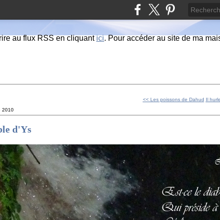
ire au flux RSS en cliquant
ici
. Pour accéder au site de ma maiso
<< Les poissons de Dahud
Il hurl
e 2010
ble d'Ys