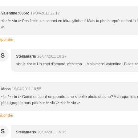
Valentine :0056:
19/04/2011 22:12
<br /> <br /> Pas facile, un sonnet en tétrasyllabes ! Mais ta photo représentant la 
/>
épondre
S
Stellamaris
20/04/2011 19:27
<br /> <br /> Un chef d'oeuvre, c'est trop ... Mais merci Valentine ! Bises.<b
Mona
19/04/2011 18:55
<br /> <br /> Comment peut-on prendre une si belle photo de lune? A chaque fois qu
photographe hors pair!<br /> <br /> <br /> <br />
épondre
S
Stellamaris
20/04/2011 19:26