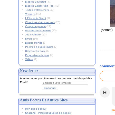
D'après Lovecraft
(47)
D'après Edgar Alan Poe
(43)
Textes d'êtres chers
(42)
Voyages
(35)
L'Être et le Néant
(32)
Chroniques héossiennes
(28)
Coups de gueule
(21)
(sonnet)
Amours douloureuses
(15)
Jeux verbaux
(13)
Divers
(10)
Disque-monde
(8)
Poèmes à quatre mains
(7)
Délices et régals
(3)
Propositions de jeux
(2)
Vidéos
(1)
comment
Newsletter
Abonnez-vous pour être averti des nouveaux articles publiés.
Email
H
Amis Poètes Et Autres Sites
Mon site d'éditeur
R
Shaliane - Petits bouquetse de poésie