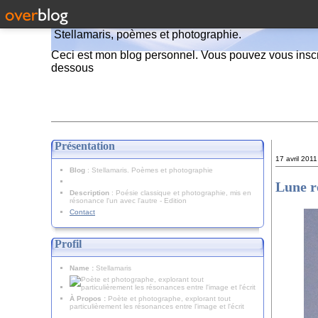
Stellamaris, poèmes et photographie.
Ceci est mon blog personnel. Vous pouvez vous inscr
dessous
Présentation
17 avril 2011
Blog
: Stellamaris. Poèmes et photographie
Lune r
Description
: Poésie classique et photographie, mis en
résonance l'un avec l'autre - Edition
Contact
Profil
Name :
Stellamaris
À Propos :
Poète et photographe, explorant tout
particulièrement les résonances entre l'image et l'écrit