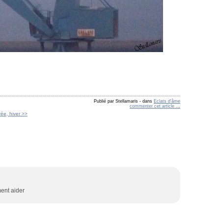
Publié par Stellamaris
-
dans
Eclats d'âme
commenter cet article
…
rée, hiver >>
ment aider