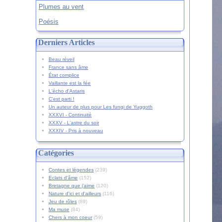
Plumes au vent
Poésis
Derniers Articles
Beau réveil
France sans âme
État complice
Vaillante est la fée
L'écho d'Astaris
C'est parti !
Un auteur de plus pour Les fungi de Yuggoth
XXXVI - Continuité
XXXV - L'astre du soir
XXXIV - Pris à nouveau
Catégories
Contes et légendes
(239)
Eclats d'âme
(152)
Bretagne que j'aime
(120)
Nature d'ici et d'ailleurs
(116)
Jeu de rôles
(89)
Ma muse
(84)
Chers à mon coeur
(59)