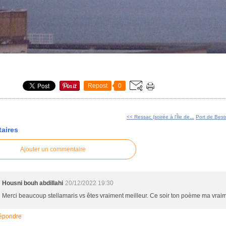
Repost
0
<< Ressac (soirée à l'Île de...
Port de Best
aires
Ajouter un commentaire
Housni bouh abdillahi
20/12/2022 19:30
Merci beaucoup stellamaris vs êtes vraiment meilleur. Ce soir ton poème ma vrai
épondre