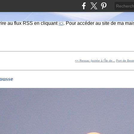
ire au flux RSS en cliquant
ici
. Pour accéder au site de ma maiso
<< Ressac (soirée à l'Île de...
Port de Best
ousse