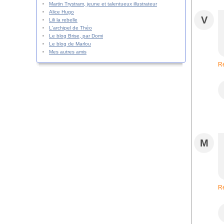
Martin Trystram, jeune et talentueux illustrateur
Alice Hugo
V
Lili la rebelle
L'archipel de Théo
Le blog Brise, par Domi
Le blog de Marlou
Mes autres amis
R
M
R