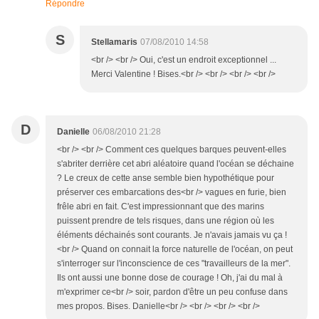
Répondre
S
Stellamaris
07/08/2010 14:58
<br /> <br /> Oui, c'est un endroit exceptionnel ...
Merci Valentine ! Bises.<br /> <br /> <br /> <br />
D
Danielle
06/08/2010 21:28
<br /> <br /> Comment ces quelques barques peuvent-elles
s'abriter derrière cet abri aléatoire quand l'océan se déchaine
? Le creux de cette anse semble bien hypothétique pour
préserver ces embarcations des<br /> vagues en furie, bien
frêle abri en fait. C'est impressionnant que des marins
puissent prendre de tels risques, dans une région où les
éléments déchainés sont courants. Je n'avais jamais vu ça !
<br /> Quand on connait la force naturelle de l'océan, on peut
s'interroger sur l'inconscience de ces "travailleurs de la mer".
Ils ont aussi une bonne dose de courage ! Oh, j'ai du mal à
m'exprimer ce<br /> soir, pardon d'être un peu confuse dans
mes propos. Bises. Danielle<br /> <br /> <br /> <br />