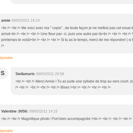
annie
09/03/2011 16:24
<br /> <br /> Me voici avec ma " copie"...de toute façon je ne mettrai pas cet essai tou
arrivé<br /> <br /> <br /> Une fleur par- ci, puis une autre par-là<br /> <br /> <br 
printemps te voilà!<br /> <br /> <br /> Si tu as le temps, merci de me répondre! ( si t
/>
épondre
S
Stellamaris
09/03/2011 20:58
<br /> <br /> Merci Annie ! Tu as juste une syllabe de trop au vers court. 
/> <br /> <br /> <br /> <br /> Bises !<br /> <br /> <br /> <br />
Valentine :0056:
09/03/2011 14:15
<br /> <br /> Magnifique photo ! Fort bien accompagnée !<br /> <br /> <br /> <br />
épondre