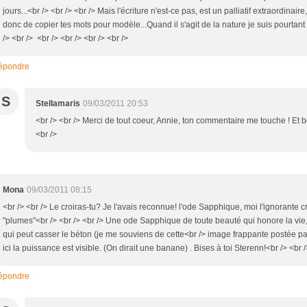
jours...<br /> <br /> <br /> Mais l'écriture n'est-ce pas, est un palliatif extraordinai
donc de copier tes mots pour modèle...Quand il s'agit de la nature je suis pourtant i
/> <br /> <br /> <br /> <br /> <br />
épondre
S
Stellamaris
09/03/2011 20:53
<br /> <br /> Merci de tout coeur, Annie, ton commentaire me touche ! Et b
<br />
Mona
09/03/2011 08:15
<br /> <br /> Le croiras-tu? Je l'avais reconnue! l'ode Sapphique, moi l'ignorante cr
"plumes"<br /> <br /> <br /> Une ode Sapphique de toute beauté qui honore la vie, c
qui peut casser le béton (je me souviens de cette<br /> image frappante postée par
ici la puissance est visible. (On dirait une banane) . Bises à toi Sterenn!<br /> <br /
épondre