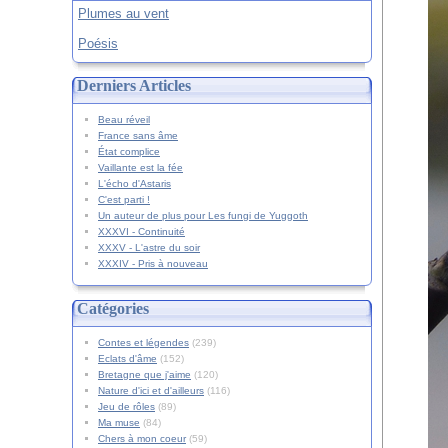
Plumes au vent
Poésis
Derniers Articles
Beau réveil
France sans âme
État complice
Vaillante est la fée
L'écho d'Astaris
C'est parti !
Un auteur de plus pour Les fungi de Yuggoth
XXXVI - Continuité
XXXV - L'astre du soir
XXXIV - Pris à nouveau
Catégories
Contes et légendes
(239)
Eclats d'âme
(152)
Bretagne que j'aime
(120)
Nature d'ici et d'ailleurs
(116)
Jeu de rôles
(89)
Ma muse
(84)
Chers à mon coeur
(59)