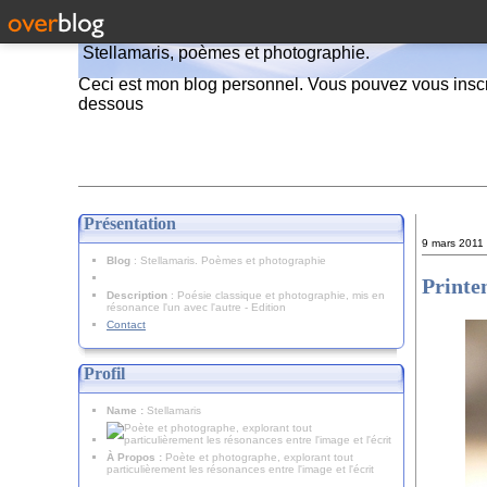
Stellamaris, poèmes et photographie.
Ceci est mon blog personnel. Vous pouvez vous inscr
dessous
Présentation
9 mars 2011
Blog
: Stellamaris. Poèmes et photographie
Printe
Description
: Poésie classique et photographie, mis en
résonance l'un avec l'autre - Edition
Contact
Profil
Name :
Stellamaris
À Propos :
Poète et photographe, explorant tout
particulièrement les résonances entre l'image et l'écrit