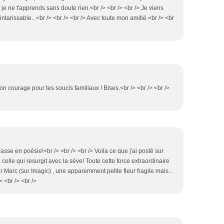
re, je ne t'apprends sans doute rien.<br /> <br /> <br /> Je viens
ntarissable...<br /> <br /> <br /> Avec toute mon amitié.<br /> <br
on courage pour tes soucis familiaux ! Bises.<br /> <br /> <br />
asse en poésie!<br /> <br /> <br /> Voila ce que j'ai posté sur
elle qui resurgit avec la sève! Toute cette force extraordinaire
 Marc (sur Imagic) , une apparemment petite fleur fragile mais...
> <br /> <br />