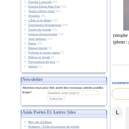
D'après Lovecraft
(47)
D'après Edgar Alan Poe
(43)
Textes d'êtres chers
(42)
Voyages
(35)
L'Être et le Néant
(32)
Chroniques héossiennes
(28)
Coups de gueule
(21)
Amours douloureuses
(15)
(strophe
Jeux verbaux
(13)
(photo :
Divers
(10)
Disque-monde
(8)
Poèmes à quatre mains
(7)
Délices et régals
(3)
Propositions de jeux
(2)
Vidéos
(1)
Newsletter
comment
Abonnez-vous pour être averti des nouveaux articles publiés.
Email
L
Amis Poètes Et Autres Sites
Mon site d'éditeur
Shaliane - Petits bouquetse de poésie