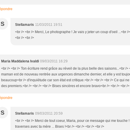
épondre
S
Stellamaris
11/03/2011 19:51
<br /> <br /> Merci, Le photographe ! Je vais y jeter un coup d'oeil ...<br />
<br /> <br />
Maria Maddalena Ivaldi
09/03/2011 16:29
<br /> <br /> Ton écriture rend grâce au réveil de la plus belle des saisons...<br
maman est de nouveau rentrée aux urgences dimanche dernier, et elle y est toujou
beaucoup<br /> d'inquiètude car son état est critique.<br /> <br /> <br /> Ce qui n
des premiers.<br /> <br /> <br /> Bises sincères et encore bravo<br /> <br /> <br />
épondre
S
Stellamaris
09/03/2011 20:59
<br /> <br /> Merci de tout coeur, Maria, pour ce message qui me touche 
traverses avec ta mère ... Bises !<br /> <br /> <br /> <br />