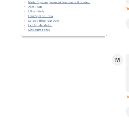
Martin Trystram, jeune et talentueux illustrateur
Alice Hugo
R
Lili la rebelle
L'archipel de Théo
Le blog Brise, par Domi
Le blog de Marlou
Mes autres amis
M
R