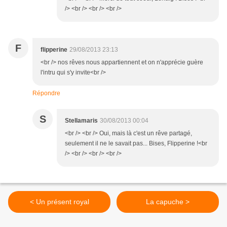
/> <br /> <br /> <br />
F
flipperine
29/08/2013 23:13
<br /> nos rêves nous appartiennent et on n'apprécie guère
l'intru qui s'y invite<br />
Répondre
S
Stellamaris
30/08/2013 00:04
<br /> <br /> Oui, mais là c'est un rêve partagé,
seulement il ne le savait pas... Bises, Flipperine !<br
/> <br /> <br /> <br />
< Un présent royal
La capuche >