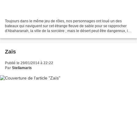
Toujours dans le même jeu de rôles, nos personnages ont loué un des
bateaux qui naviguent sur cet étrange fleuve de sable pour se rapprocher
d'Abaharanah, la ville de la sorcière ; mais le désert peut être dangereux, ils
ont fait une terrible rencontre......
Zaïs
Publié le 29/01/2014 à 22:22
Par
Stellamaris