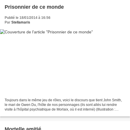
Prisonnier de ce monde
Publié le 18/01/2014 à 16:56
Par
Stellamaris
Toujours dans le même jeu de rôles, voici le discours que tient John Smith,
le mari de Gwen Du, l'hôte de nos personnages (ils sont allés lui rendre
visite à l'hôpital psychiatrique de Morlaix, où il est interné) (Illustration :
Statue du Grand Vizir...
Mortelle amitié