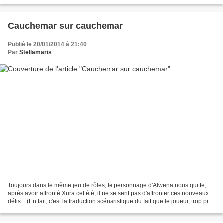
Cauchemar sur cauchemar
Publié le 20/01/2014 à 21:40
Par
Stellamaris
Toujours dans le même jeu de rôles, le personnage d'Alwena nous quitte,
après avoir affronté Xura cet été, il ne se sent pas d'affronter ces nouveaux
défis... (En fait, c'est la traduction scénaristique du fait que le joueur, trop pris,
décide d'abandonner...