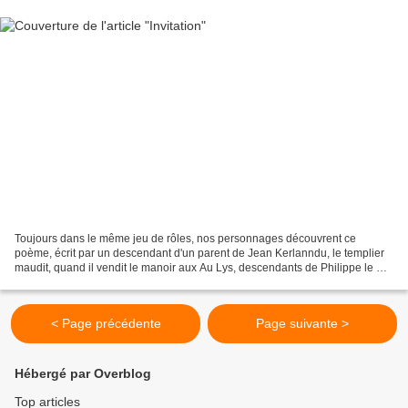
Toujours dans le même jeu de rôles, nos personnages découvrent ce
poème, écrit par un descendant d'un parent de Jean Kerlanndu, le templier
maudit, quand il vendit le manoir aux Au Lys, descendants de Philippe le Bel
qui fit brûler les templiers... (Illustration...
< Page précédente
Page suivante >
Hébergé par Overblog
Top articles