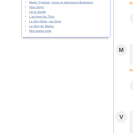
Martin Trystram, jeune et talentueux illustrateur
R
Alice Hugo
Lili la rebelle
L'archipel de Théo
Le blog Brise, par Domi
Le blog de Marlou
Mes autres amis
M
R
V