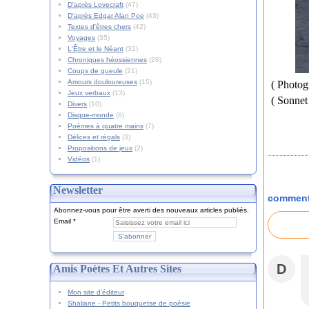
D'après Lovecraft
(47)
D'après Edgar Alan Poe
(43)
Textes d'êtres chers
(42)
Voyages
(35)
L'Être et le Néant
(32)
Chroniques héossiennes
(28)
Coups de gueule
(21)
Amours douloureuses
(15)
( Photogr
Jeux verbaux
(13)
( Sonnet 
Divers
(10)
Disque-monde
(8)
Poèmes à quatre mains
(7)
Délices et régals
(3)
Propositions de jeux
(2)
Vidéos
(1)
Newsletter
comment
Abonnez-vous pour être averti des nouveaux articles publiés.
Email
D
Amis Poètes Et Autres Sites
Mon site d'éditeur
Shaliane - Petits bouquetse de poésie