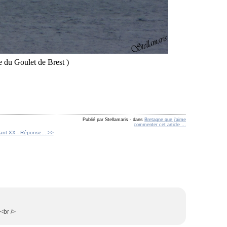
ie du Goulet de Brest )
Publié par Stellamaris
-
dans
Bretagne que j'aime
commenter cet article
…
éant XX - Réponse... >>
!<br />