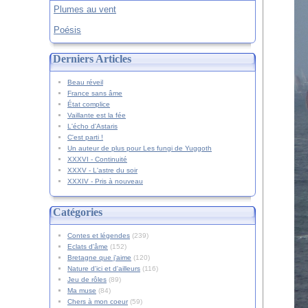
Plumes au vent
Poésis
Derniers Articles
Beau réveil
France sans âme
État complice
Vaillante est la fée
L'écho d'Astaris
C'est parti !
Un auteur de plus pour Les fungi de Yuggoth
XXXVI - Continuité
XXXV - L'astre du soir
XXXIV - Pris à nouveau
Catégories
Contes et légendes
(239)
Eclats d'âme
(152)
Bretagne que j'aime
(120)
Nature d'ici et d'ailleurs
(116)
Jeu de rôles
(89)
Ma muse
(84)
Chers à mon coeur
(59)