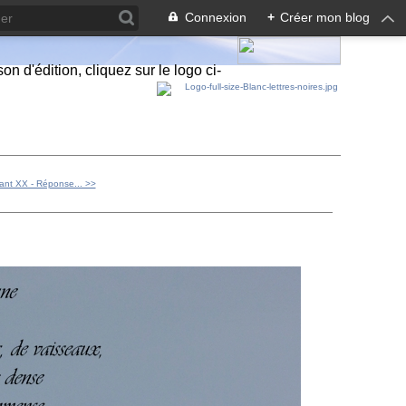
Connexion
+
Créer mon blog
n d'édition, cliquez sur le logo ci-
éant XX - Réponse... >>