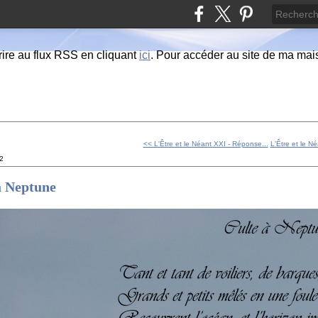
ire au flux RSS en cliquant
ici
. Pour accéder au site de ma maiso
<< L'Être et le Néant XXI - Réponse...
L'Être et le N
12
à Neptune