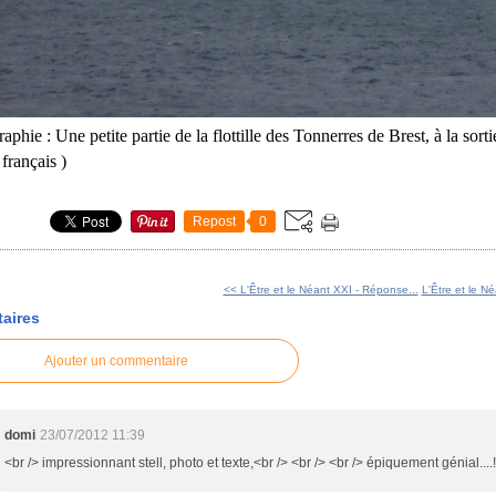
aphie : Une petite partie de la flottille des Tonnerres de Brest, à la sort
français )
Repost
0
<< L'Être et le Néant XXI - Réponse...
L'Être et le N
aires
Ajouter un commentaire
domi
23/07/2012 11:39
<br /> impressionnant stell, photo et texte,<br /> <br /> <br /> épiquement génial....