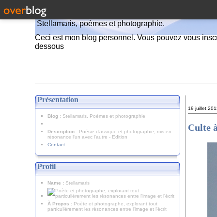
Stellamaris, poèmes et photographie.
Ceci est mon blog personnel. Vous pouvez vous inscr
dessous
Présentation
19 juillet 20
Blog
: Stellamaris. Poèmes et photographie
Culte 
Description
: Poésie classique et photographie, mis en
résonance l'un avec l'autre - Edition
Contact
Profil
Name :
Stellamaris
À Propos :
Poète et photographe, explorant tout
particulièrement les résonances entre l'image et l'écrit