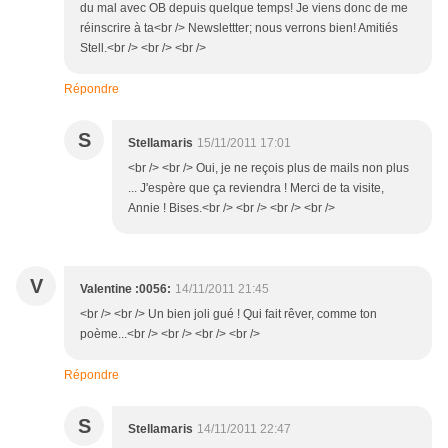
du mal avec OB depuis quelque temps! Je viens donc de me
réinscrire à ta<br /> Newslettter; nous verrons bien! Amitiés
Stell.<br /> <br /> <br />
Répondre
S
Stellamaris
15/11/2011 17:01
<br /> <br /> Oui, je ne reçois plus de mails non plus
... J'espère que ça reviendra ! Merci de ta visite,
Annie ! Bises.<br /> <br /> <br /> <br />
V
Valentine :0056:
14/11/2011 21:45
<br /> <br /> Un bien joli gué ! Qui fait rêver, comme ton
poème...<br /> <br /> <br /> <br />
Répondre
S
Stellamaris
14/11/2011 22:47