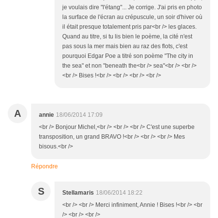
je voulais dire "l'étang"... Je corrige. J'ai pris en photo
la surface de l'écran au crépuscule, un soir d'hiver où
il était presque totalement pris par<br /> les glaces.
Quand au titre, si tu lis bien le poème, la cité n'est
pas sous la mer mais bien au raz des flots, c'est
pourquoi Edgar Poe a titré son poème "The city in
the sea" et non "beneath the<br /> sea"<br /> <br />
<br /> Bises !<br /> <br /> <br /> <br />
A
annie
18/06/2014 17:09
<br /> Bonjour Michel,<br /> <br /> <br /> C'est une superbe
transposition, un grand BRAVO !<br /> <br /> <br /> Mes
bisous.<br />
Répondre
S
Stellamaris
18/06/2014 18:22
<br /> <br /> Merci infiniment, Annie ! Bises !<br /> <br
/> <br /> <br />