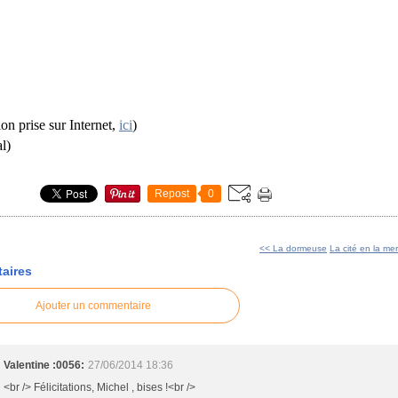
tion prise sur Internet,
ici
)
l)
Repost
0
<< La dormeuse
La cité en la me
aires
Ajouter un commentaire
Valentine :0056:
27/06/2014 18:36
<br /> Félicitations, Michel , bises !<br />