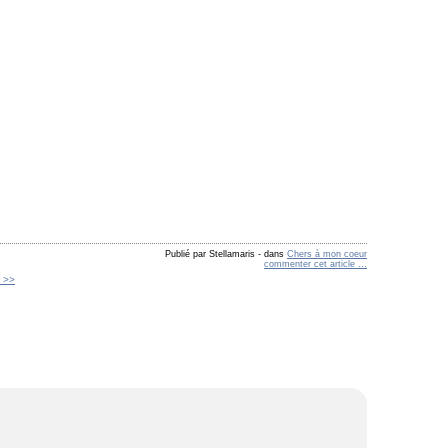
Publié par Stellamaris
-
dans
Chers à mon coeur
commenter cet article
…
r >>