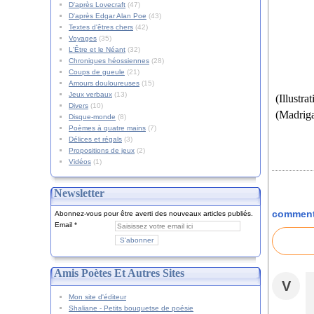
D'après Lovecraft
(47)
D'après Edgar Alan Poe
(43)
Textes d'êtres chers
(42)
Voyages
(35)
L'Être et le Néant
(32)
Chroniques héossiennes
(28)
Coups de gueule
(21)
Amours douloureuses
(15)
Jeux verbaux
(13)
(Illustra
Divers
(10)
(Madriga
Disque-monde
(8)
Poèmes à quatre mains
(7)
Délices et régals
(3)
Propositions de jeux
(2)
Vidéos
(1)
Newsletter
comment
Abonnez-vous pour être averti des nouveaux articles publiés.
Email
Amis Poètes Et Autres Sites
V
Mon site d'éditeur
Shaliane - Petits bouquetse de poésie