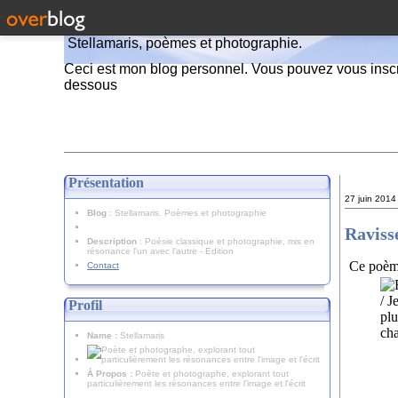
Stellamaris, poèmes et photographie.
Ceci est mon blog personnel. Vous pouvez vous inscr
dessous
Présentation
27 juin 2014
Blog
: Stellamaris. Poèmes et photographie
Raviss
Description
: Poésie classique et photographie, mis en
résonance l'un avec l'autre - Edition
Ce poème
Contact
Profil
Name :
Stellamaris
À Propos :
Poète et photographe, explorant tout
particulièrement les résonances entre l'image et l'écrit