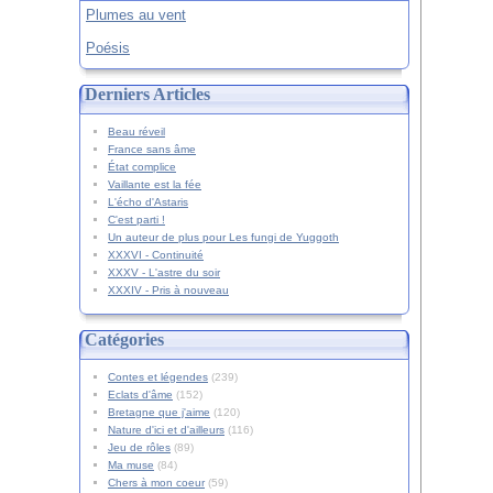
Plumes au vent
Poésis
Derniers Articles
Beau réveil
France sans âme
État complice
Vaillante est la fée
L'écho d'Astaris
C'est parti !
Un auteur de plus pour Les fungi de Yuggoth
XXXVI - Continuité
XXXV - L'astre du soir
XXXIV - Pris à nouveau
Catégories
Contes et légendes
(239)
Eclats d'âme
(152)
Bretagne que j'aime
(120)
Nature d'ici et d'ailleurs
(116)
Jeu de rôles
(89)
Ma muse
(84)
Chers à mon coeur
(59)