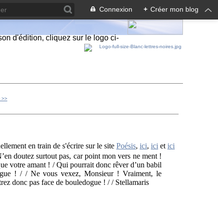
Connexion
+
Créer mon blog
n d'édition, cliquez sur le logo ci-
r >>
lement en train de s'écrire sur le site
Poésis
,
ici
,
ici
et
ici